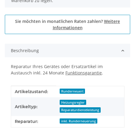
Warenkorb zu legen.
Sie möchten in monatlichen Raten zahlen?
Weitere
Informationen
Beschreibung
Reparatur Ihres Gerätes oder Ersatzartikel im
Austausch inkl. 24 Monate
Funktionsgarantie
.
Produkteigenschaft
Wert
Artikelzustand:
Runderneuert
Heizungsregler
Artikeltyp:
Reparaturdienstleistung
Reparatur:
inkl. Runderneuerung