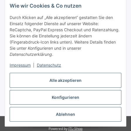
Wie wir Cookies & Co nutzen
Allgemeine Informationen
Durch Klicken auf „Alle akzeptieren“ gestatten Sie den
Einsatz folgender Dienste auf unserer Website:
Zahlung & Versand
ReCaptcha, PayPal Express Checkout und Ratenzahlung.
Sie können die Einstellung jederzeit ändern
(Fingerabdruck-Icon links unten). Weitere Details finden
Sie unter
Konfigurieren
und in unserer
Datenschutzerklärung
.
Impressum
|
Datenschutz
Alle akzeptieren
Konfigurieren
Vertrag widerrufen
* Alle Preise inkl. gesetzlicher USt., inkl.
Versand
Ablehnen
© DCG-Electronics
Powered by
JTL-Shop