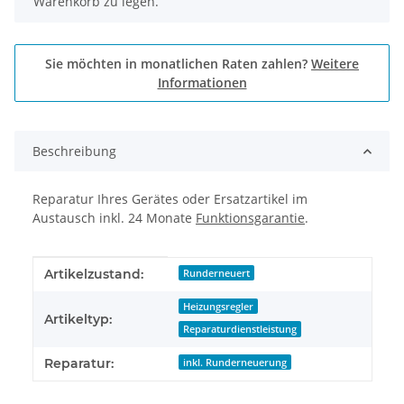
Warenkorb zu legen.
Sie möchten in monatlichen Raten zahlen?
Weitere
Informationen
Beschreibung
Reparatur Ihres Gerätes oder Ersatzartikel im
Austausch inkl. 24 Monate
Funktionsgarantie
.
Produkteigenschaft
Wert
Artikelzustand:
Runderneuert
Heizungsregler
Artikeltyp:
Reparaturdienstleistung
Reparatur:
inkl. Runderneuerung